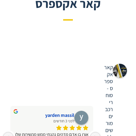
קאר אקספרס
קאר
אק
ספר
ס -
סוח
רי
רכב
yarden massil
ים
לפני 3 חודשים
מור
שים
אורן בן אדם מדהים נהנתי ממש מהשירות שלו 
פ