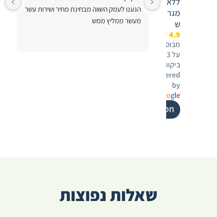
ללא
הגענו לעמק השווה מבחינת מחיר ושירות עשר 
מגר
מעשר ממליץ ממש
ש
4.9
מבוסס
על 33
ביקורות
powered
by
.
G
o
o
g
l
e
.
review us on

שאלות נפוצות