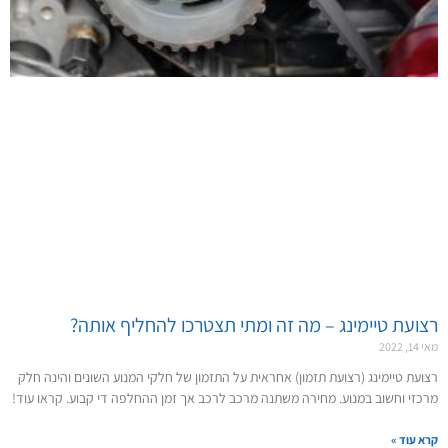
רצועת טיימינג – מה זה ומתי תצטרכו להחליף אותה?
מאי 14, 2022
רצועת טיימינג (רצועת תזמון) אחראית על התזמון של חלקי המנוע השונים והינה חלק
מרכזי וחשוב במנוע. מחירה משתנה מרכב לרכב אך זמן ההחלפה די קבוע. קראו עוד!
קרא עוד »